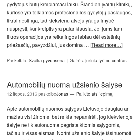
gydytojus būtų kreipiamasi laiku. Šiandien įvairių klinikų,
kuriose yra teikiamos profesionalios gydytojų paslaugos,
tikrai nestinga, tad kiekvienu atveju yra galimybė
nuspręsti, kur kreiptis yra palankiausia. Jei jums tam
tikros operacijos yra reikalingos labiau dėl estetinių
priežasčių, pavyzdžiui, jus domina …
[Read more…]
Paskelbta:
Sveika gyvensena
Gairės:
juriniu tyrimu centras
Automobilių nuoma užsienio šalyse
12 liepos, 2016
paskelbė
Jonas
Palikite atsiliepimą
Apie automobilių nuomos sąlygas Lietuvoje daugiau ar
mažiau visi žinome, bet reikia nepamiršti, jog kiekvienoje
šalyje ne tik autonuoma pagrįsta kitomis sąlygomis,
tačiau ir visas eismas. Norint užsienio šalyje išsinuomoti