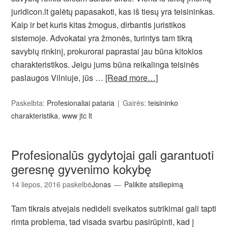
juridicon.lt galėtų papasakoti, kas iš tiesų yra teisininkas.
Kaip ir bet kuris kitas žmogus, dirbantis juristikos
sistemoje. Advokatai yra žmonės, turintys tam tikrą
savybių rinkinį, prokurorai paprastai jau būna kitokios
charakteristikos. Jeigu jums būna reikalinga teisinės
paslaugos Vilniuje, jūs …
[Read more…]
Paskelbta:
Profesionaliai pataria
Gairės:
teisininko
charakteristika
,
www jtc lt
Profesionalūs gydytojai gali garantuoti
geresnę gyvenimo kokybę
14 liepos, 2016
paskelbė
Jonas
Palikite atsiliepimą
Tam tikrais atvejais nedideli sveikatos sutrikimai gali tapti
rimta problema, tad visada svarbu pasirūpinti, kad į