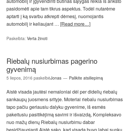
automobilį ir įgyvendinti būtinas sąlygas reikia iš anksto
pasidomėti apie tam tikrus aspektus. Todėl nutarėme
aptarti į ką svarbu atkrepti dėmesį, nuomojantis
automobilį ir keliaujant …
[Read more…]
Paskelbta:
Verta žinoti
Riebalų nusiurbimas pagerino
gyvenimą
5 liepos, 2016
paskelbė
Jonas
Palikite atsiliepimą
Aistė visada jautėsi nemaloniai dėl per didelių riebalų
sankaupų juosmens srityje. Moteriai riebalu nusiurbimas
tapo pačiu geriausiu dalyku gyvenime, iš esmės
pakeitusiu pasitikėjimą savimi ir išvaizdą, Kompleksavo
nuo mažų dienų Riebalų nusiurbimu dabar
besidžiaugianti Aistė sako, kad visada buvo labai sunku