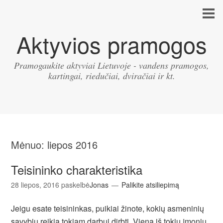
Aktyvios pramogos
Pramogaukite aktyviai Lietuvoje - vandens pramogos,
kartingai, riedučiai, dviračiai ir kt.
Mėnuo:
liepos 2016
Teisininko charakteristika
28 liepos, 2016
paskelbė
Jonas
Palikite atsiliepimą
Jeigu esate teisininkas, puikiai žinote, kokių asmeninių
savybių reikia tokiam darbui dirbti. Viena iš tokių įmonių