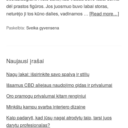
dėl prastos figūros. Jos juosmuo buvo labai storas,
neturėjo ji tos kūno dalies, vadinamos …
[Read more…]
Paskelbta:
Sveika gyvensena
Naujausi įrašai
Nagų lakai: išsirinkite savo spalvą ir stilių
Išsamus CBD aliejaus naudojimo gidas ir privalumai
Oro pramogų privalumai kitam renginiui
Minkštų kampų svarba interjero dizaine
Kaip padaryti, kad jūsų nagai atrodytų taip, tarsi juos
darytų profesionalas?