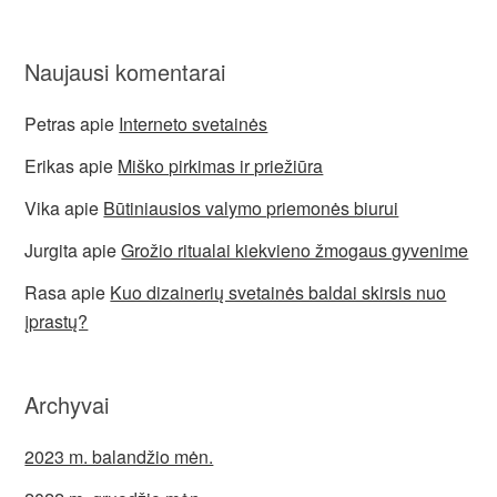
Naujausi komentarai
Petras
apie
Interneto svetainės
Erikas
apie
Miško pirkimas ir priežiūra
Vika
apie
Būtiniausios valymo priemonės biurui
Jurgita
apie
Grožio ritualai kiekvieno žmogaus gyvenime
Rasa
apie
Kuo dizainerių svetainės baldai skirsis nuo
įprastų?
Archyvai
2023 m. balandžio mėn.