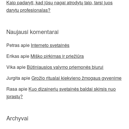
Kaip padaryti, kad jūsų nagai atrodytų taip, tarsi juos
darytų profesionalas?
Naujausi komentarai
Petras
apie
Interneto svetainės
Erikas
apie
Miško pirkimas ir priežiūra
Vika
apie
Būtiniausios valymo priemonės biurui
Jurgita
apie
Grožio ritualai kiekvieno žmogaus gyvenime
Rasa
apie
Kuo dizainerių svetainės baldai skirsis nuo
įprastų?
Archyvai