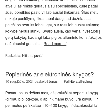
atveju jas rinktis geriausia su specialistais, kurie pagal
Jūsų poreikius pasiūlyti labiausiai tinkamas. Šiuo metu
rinkoje pasiūlymų tikrai labai daug, tad dažniausiai
paieškos netruks labai ilgai, o ir rasti labiausiai tinkamą
kokybė nebus sunku. Svarbiausia, kad verta investuoti į
gerą kokybę, kadangi laba pigios aliuminio konstrukcijos
dažniausiai greitai …
[Read more…]
Paskelbta:
Kiti straipsniai
Popierinės ar elektroninės knygos?
10 rugpjūčio, 2021
paskelbė
Jonas
Palikite atsiliepimą
Pastaruosius dešimt metų aš praktiškai neperku knygų
(dirbau bibliotekoje, o aplink mane buvo jūra knygų). Ir
per metus perskaitau 110–120 knygų. Ir dažniausiai tai