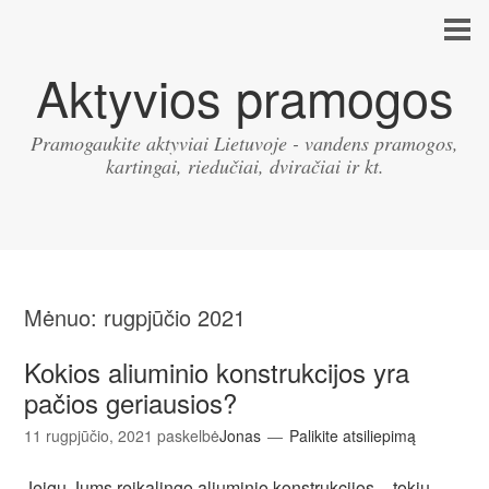
Aktyvios pramogos
Pramogaukite aktyviai Lietuvoje - vandens pramogos,
kartingai, riedučiai, dviračiai ir kt.
Mėnuo:
rugpjūčio 2021
Kokios aliuminio konstrukcijos yra
pačios geriausios?
11 rugpjūčio, 2021
paskelbė
Jonas
Palikite atsiliepimą
Jeigu Jums reikalingo aliuminio konstrukcijos – tokiu