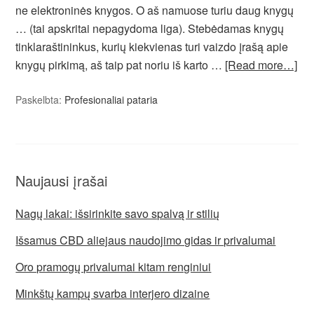
ne elektroninės knygos. O aš namuose turiu daug knygų
… (tai apskritai nepagydoma liga). Stebėdamas knygų
tinklaraštininkus, kurių kiekvienas turi vaizdo įrašą apie
knygų pirkimą, aš taip pat noriu iš karto …
[Read more…]
Paskelbta:
Profesionaliai pataria
Naujausi įrašai
Nagų lakai: išsirinkite savo spalvą ir stilių
Išsamus CBD aliejaus naudojimo gidas ir privalumai
Oro pramogų privalumai kitam renginiui
Minkštų kampų svarba interjero dizaine