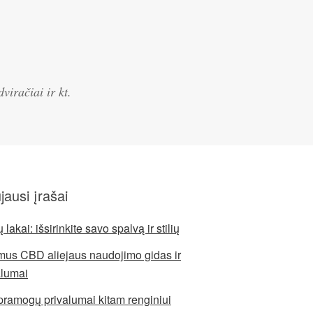
viračiai ir kt.
jausi įrašai
lakai: išsirinkite savo spalvą ir stilių
mus CBD aliejaus naudojimo gidas ir
alumai
pramogų privalumai kitam renginiui