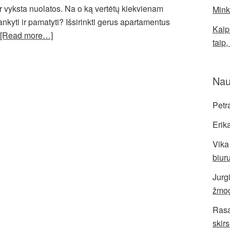
 ir vyksta nuolatos. Na o ką vertėtų kiekvienam
Mink
ankyti ir pamatyti? Išsirinkti gerus apartamentus
Kaip
[Read more…]
taip,
Nau
Petr
Erik
Vika
biuru
Jurg
žmo
Ras
skir