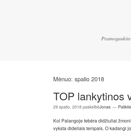
Pramogaukite a
Mėnuo:
spalio 2018
TOP lankytinos 
29 spalio, 2018
paskelbė
Jonas
Palikit
Kol Palangoje tebėra didžiuliai žmonių
vyksta dideliais tempais. O kadangi jos