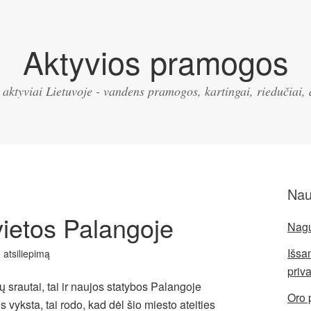
Aktyvios pramogos
ktyviai Lietuvoje - vandens pramogos, kartingai, riedučiai, d
Nau
vietos Palangoje
Nagų 
Išsa
e atsiliepimą
priv
 srautai, tai ir naujos statybos Palangoje
Oro 
 vyksta, tai rodo, kad dėl šio miesto ateities