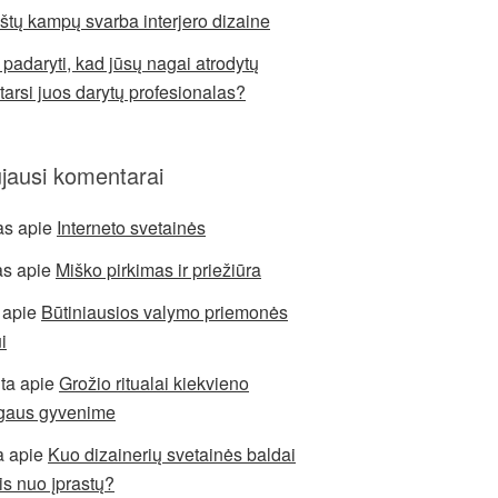
štų kampų svarba interjero dizaine
 padaryti, kad jūsų nagai atrodytų
 tarsi juos darytų profesionalas?
jausi komentarai
as
apie
Interneto svetainės
as
apie
Miško pirkimas ir priežiūra
apie
Būtiniausios valymo priemonės
i
ita
apie
Grožio ritualai kiekvieno
gaus gyvenime
a
apie
Kuo dizainerių svetainės baldai
sis nuo įprastų?