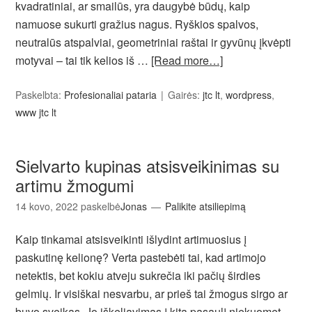
kvadratiniai, ar smailūs, yra daugybė būdų, kaip
namuose sukurti gražius nagus. Ryškios spalvos,
neutralūs atspalviai, geometriniai raštai ir gyvūnų įkvėpti
motyvai – tai tik kelios iš …
[Read more…]
Paskelbta:
Profesionaliai pataria
Gairės:
jtc lt
,
wordpress
,
www jtc lt
Sielvarto kupinas atsisveikinimas su
artimu žmogumi
14 kovo, 2022
paskelbė
Jonas
Palikite atsiliepimą
Kaip tinkamai atsisveikinti išlydint artimuosius į
paskutinę kelionę? Verta pastebėti tai, kad artimojo
netektis, bet kokiu atveju sukrečia iki pačių širdies
gelmių. Ir visiškai nesvarbu, ar prieš tai žmogus sirgo ar
buvo sveikas. Jo iškeliavimas į kitą pasaulį niekuomet