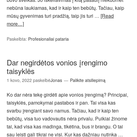
nebūna laukiamas, kad ir kaip ten bebūtų. Tačiau, kaip
mūsų gyvenimas turi pradžią, taip jis turi …
[Read
more…]
Paskelbta:
Profesionaliai pataria
Dar negirdėtos vonios įrengimo
taisyklės
1 kovo, 2022
paskelbė
Jonas
Palikite atsiliepimą
Ko dar nėra tekę girdėti apie vonios įrengimą? Principai,
taisyklės, pamokymai pastabos ir pan. Tai visa kas
svarbu įrengiant savo namus. Tačiau, kad ir kaip ten
bebūtų, visa tuo vadovautis nėra privalu. Puikiai žinome
tai, kad visa kas madinga, tikėtina, bus ir brangu. O tai
sau leisti gali tikrai ne visi. Kur kas dažniau nutinka …