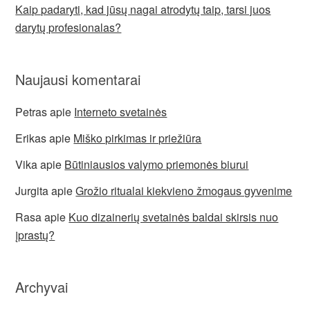
Kaip padaryti, kad jūsų nagai atrodytų taip, tarsi juos
darytų profesionalas?
Naujausi komentarai
Petras
apie
Interneto svetainės
Erikas
apie
Miško pirkimas ir priežiūra
Vika
apie
Būtiniausios valymo priemonės biurui
Jurgita
apie
Grožio ritualai kiekvieno žmogaus gyvenime
Rasa
apie
Kuo dizainerių svetainės baldai skirsis nuo
įprastų?
Archyvai