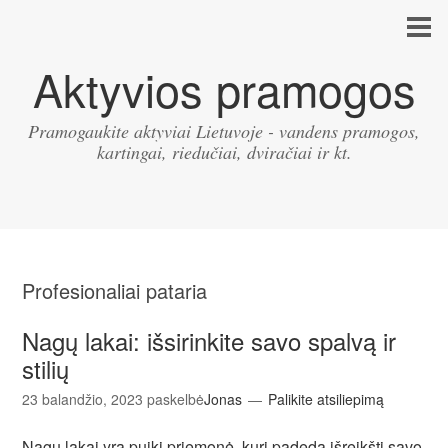
Aktyvios pramogos
Pramogaukite aktyviai Lietuvoje - vandens pramogos,
kartingai, riedučiai, dviračiai ir kt.
Profesionaliai pataria
Nagų lakai: išsirinkite savo spalvą ir
stilių
23 balandžio, 2023
paskelbė
Jonas
Palikite atsiliepimą
Nagų lakai yra puiki priemonė, kuri padeda išreikšti savo