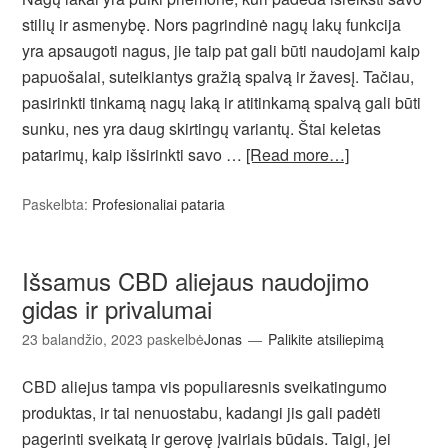
stilių ir asmenybę. Nors pagrindinė nagų lakų funkcija
yra apsaugoti nagus, jie taip pat gali būti naudojami kaip
papuošalai, suteikiantys gražią spalvą ir žavesį. Tačiau,
pasirinkti tinkamą nagų laką ir atitinkamą spalvą gali būti
sunku, nes yra daug skirtingų variantų. Štai keletas
patarimų, kaip išsirinkti savo …
[Read more…]
Paskelbta:
Profesionaliai pataria
Išsamus CBD aliejaus naudojimo
gidas ir privalumai
23 balandžio, 2023
paskelbė
Jonas
Palikite atsiliepimą
CBD aliejus tampa vis populiaresnis sveikatingumo
produktas, ir tai nenuostabu, kadangi jis gali padėti
pagerinti sveikatą ir gerovę įvairiais būdais. Taigi, jei