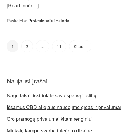
[Read more…]
Paskelbta:
Profesionaliai pataria
1
2
…
11
Kitas »
Naujausi įrašai
Nagų lakai: išsirinkite savo spalvą ir stilių
Išsamus CBD aliejaus naudojimo gidas ir privalumai
Oro pramogų privalumai kitam renginiui
Minkštų kampų svarba interjero dizaine