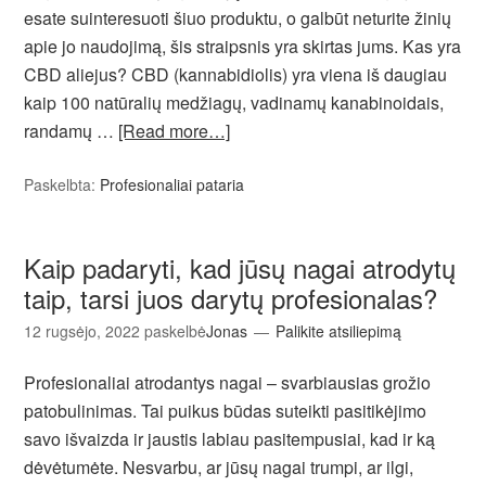
esate suinteresuoti šiuo produktu, o galbūt neturite žinių
apie jo naudojimą, šis straipsnis yra skirtas jums. Kas yra
CBD aliejus? CBD (kannabidiolis) yra viena iš daugiau
kaip 100 natūralių medžiagų, vadinamų kanabinoidais,
randamų …
[Read more…]
Paskelbta:
Profesionaliai pataria
Kaip padaryti, kad jūsų nagai atrodytų
taip, tarsi juos darytų profesionalas?
12 rugsėjo, 2022
paskelbė
Jonas
Palikite atsiliepimą
Profesionaliai atrodantys nagai – svarbiausias grožio
patobulinimas. Tai puikus būdas suteikti pasitikėjimo
savo išvaizda ir jaustis labiau pasitempusiai, kad ir ką
dėvėtumėte. Nesvarbu, ar jūsų nagai trumpi, ar ilgi,