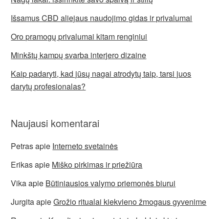
Išsamus CBD aliejaus naudojimo gidas ir privalumai
Oro pramogų privalumai kitam renginiui
Minkštų kampų svarba interjero dizaine
Kaip padaryti, kad jūsų nagai atrodytų taip, tarsi juos
darytų profesionalas?
Naujausi komentarai
Petras
apie
Interneto svetainės
Erikas
apie
Miško pirkimas ir priežiūra
Vika
apie
Būtiniausios valymo priemonės biurui
Jurgita
apie
Grožio ritualai kiekvieno žmogaus gyvenime