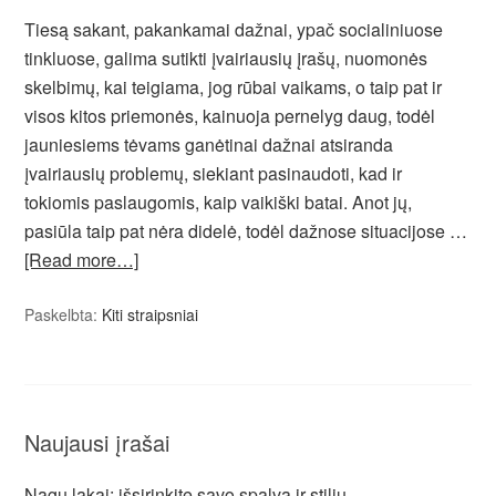
Tiesą sakant, pakankamai dažnai, ypač socialiniuose
tinkluose, galima sutikti įvairiausių įrašų, nuomonės
skelbimų, kai teigiama, jog rūbai vaikams, o taip pat ir
visos kitos priemonės, kainuoja pernelyg daug, todėl
jauniesiems tėvams ganėtinai dažnai atsiranda
įvairiausių problemų, siekiant pasinaudoti, kad ir
tokiomis paslaugomis, kaip vaikiški batai. Anot jų,
pasiūla taip pat nėra didelė, todėl dažnose situacijose …
[Read more…]
Paskelbta:
Kiti straipsniai
Naujausi įrašai
Nagų lakai: išsirinkite savo spalvą ir stilių