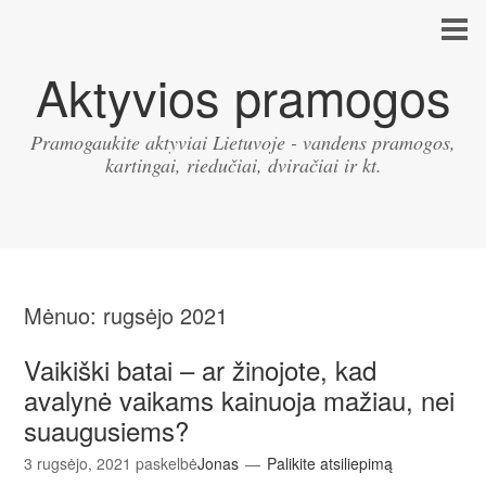
Aktyvios pramogos
Pramogaukite aktyviai Lietuvoje - vandens pramogos,
kartingai, riedučiai, dviračiai ir kt.
Mėnuo:
rugsėjo 2021
Vaikiški batai – ar žinojote, kad
avalynė vaikams kainuoja mažiau, nei
suaugusiems?
3 rugsėjo, 2021
paskelbė
Jonas
Palikite atsiliepimą