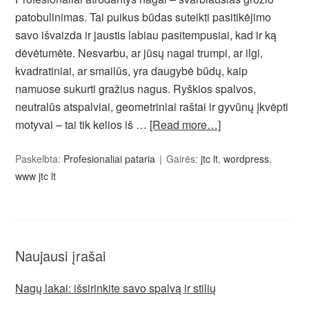
patobulinimas. Tai puikus būdas suteikti pasitikėjimo
savo išvaizda ir jaustis labiau pasitempusiai, kad ir ką
dėvėtumėte. Nesvarbu, ar jūsų nagai trumpi, ar ilgi,
kvadratiniai, ar smailūs, yra daugybė būdų, kaip
namuose sukurti gražius nagus. Ryškios spalvos,
neutralūs atspalviai, geometriniai raštai ir gyvūnų įkvėpti
motyvai – tai tik kelios iš …
[Read more…]
Paskelbta:
Profesionaliai pataria
Gairės:
jtc lt
,
wordpress
,
www jtc lt
Naujausi įrašai
Nagų lakai: išsirinkite savo spalvą ir stilių