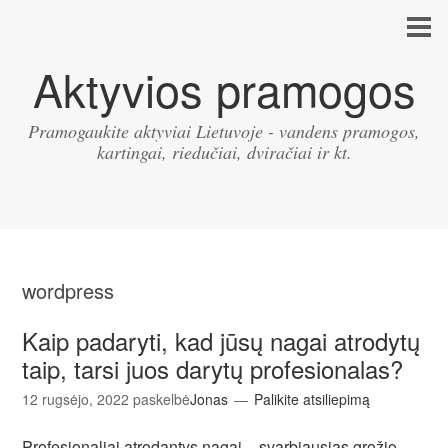
Aktyvios pramogos
Pramogaukite aktyviai Lietuvoje - vandens pramogos,
kartingai, riedučiai, dviračiai ir kt.
wordpress
Kaip padaryti, kad jūsų nagai atrodytų
taip, tarsi juos darytų profesionalas?
12 rugsėjo, 2022
paskelbė
Jonas
Palikite atsiliepimą
Profesionaliai atrodantys nagai – svarbiausias grožio