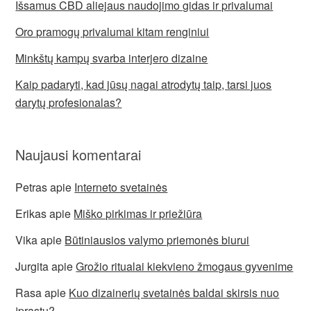
Išsamus CBD aliejaus naudojimo gidas ir privalumai
Oro pramogų privalumai kitam renginiui
Minkštų kampų svarba interjero dizaine
Kaip padaryti, kad jūsų nagai atrodytų taip, tarsi juos
darytų profesionalas?
Naujausi komentarai
Petras
apie
Interneto svetainės
Erikas
apie
Miško pirkimas ir priežiūra
Vika
apie
Būtiniausios valymo priemonės biurui
Jurgita
apie
Grožio ritualai kiekvieno žmogaus gyvenime
Rasa
apie
Kuo dizainerių svetainės baldai skirsis nuo
įprastų?