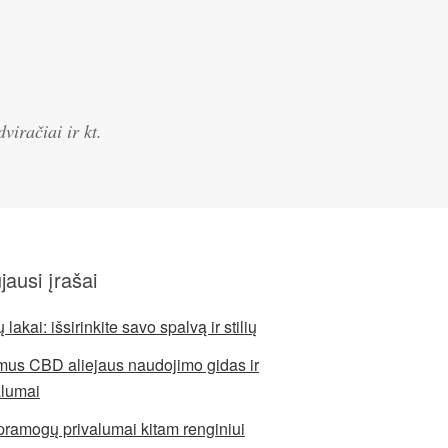
viračiai ir kt.
jausi įrašai
lakai: išsirinkite savo spalvą ir stilių
mus CBD aliejaus naudojimo gidas ir
alumai
pramogų privalumai kitam renginiui