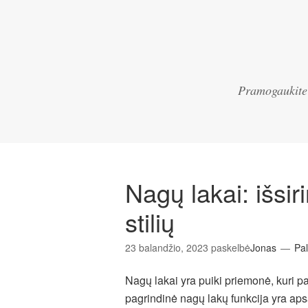
Pramogaukite a
Nagų lakai: išsir
stilių
23 balandžio, 2023
paskelbė
Jonas
Pal
Nagų lakai yra puiki priemonė, kuri pa
pagrindinė nagų lakų funkcija yra apsa