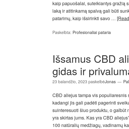
kaip papuošalai, suteikiantys gražią s
laką ir atitinkamą spalvą gali būti sun
patarimų, kaip išsirinkti savo …
[Rea
Paskelbta:
Profesionaliai pataria
Išsamus CBD ali
gidas ir privalum
23 balandžio, 2023
paskelbė
Jonas
Pal
CBD aliejus tampa vis populiaresnis 
kadangi jis gali padėti pagerinti sveika
suinteresuoti šiuo produktu, o galbūt n
yra skirtas jums. Kas yra CBD aliejus
100 natūralių medžiagų, vadinamų k