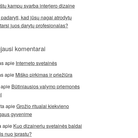
štų kampų svarba interjero dizaine
 padaryti, kad jūsų nagai atrodytų
 tarsi juos darytų profesionalas?
jausi komentarai
as
apie
Interneto svetainės
as
apie
Miško pirkimas ir priežiūra
apie
Būtiniausios valymo priemonės
i
ita
apie
Grožio ritualai kiekvieno
gaus gyvenime
a
apie
Kuo dizainerių svetainės baldai
sis nuo įprastų?