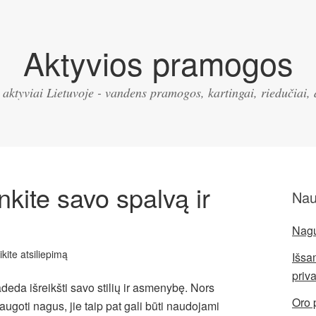
Aktyvios pramogos
ktyviai Lietuvoje - vandens pramogos, kartingai, riedučiai, d
inkite savo spalvą ir
Nau
Nagų 
ikite atsiliepimą
Išsa
priv
deda išreikšti savo stilių ir asmenybę. Nors
Oro 
ugoti nagus, jie taip pat gali būti naudojami