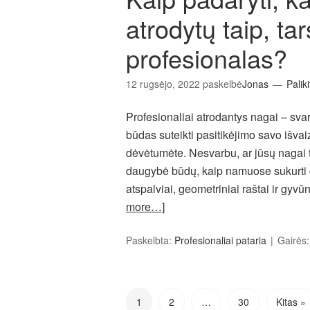
atrodytų taip, ta
profesionalas?
12 rugsėjo, 2022
paskelbė
Jonas
Palik
Profesionaliai atrodantys nagai – sva
būdas suteikti pasitikėjimo savo išvaiz
dėvėtumėte. Nesvarbu, ar jūsų nagai tru
daugybė būdų, kaip namuose sukurti 
atspalviai, geometriniai raštai ir gyvūn
more…]
Paskelbta:
Profesionaliai pataria
Gairės
1
2
…
30
Kitas »