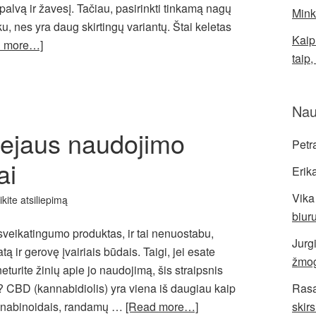
palvą ir žavesį. Tačiau, pasirinkti tinkamą nagų
Mink
ku, nes yra daug skirtingų variantų. Štai keletas
Kaip
d more…]
taip,
Nau
ejaus naudojimo
Petr
ai
Erik
Vika
ikite atsiliepimą
biuru
sveikatingumo produktas, ir tai nenuostabu,
Jurg
tą ir gerovę įvairiais būdais. Taigi, jei esate
žmo
eturite žinių apie jo naudojimą, šis straipsnis
? CBD (kannabidiolis) yra viena iš daugiau kaip
Ras
anabinoidais, randamų …
[Read more…]
skir