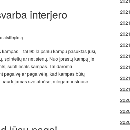
2021
arba interjero
2021
2021
2021
te atsiliepimą
2021
 kampas – tai 90 laipsnių kampu pasuktas jūsų
2021
, spintelių ar net sienų. Nuo įprastų kampų jie
nis, subtilesnis kampas. Tai daroma
2021
ant pagalvę ar pagalvėlę, kad kampas būtų
2021
ai naudojamas svetainėse, miegamuosiuose …
2021
2020
2020
2020
ad jūsų nagai