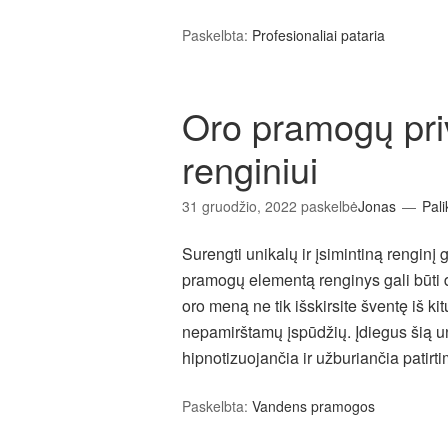
Paskelbta:
Profesionaliai pataria
Oro pramogų pri
renginiui
31 gruodžio, 2022
paskelbė
Jonas
Pali
Surengti unikalų ir įsimintiną renginį 
pramogų elementą renginys gali būti d
oro meną ne tik išskirsite šventę iš kit
nepamirštamų įspūdžių. Įdiegus šią un
hipnotizuojančia ir užburiančia patirti
Paskelbta:
Vandens pramogos