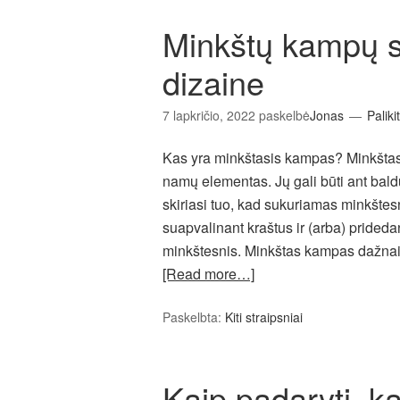
Minkštų kampų sv
dizaine
7 lapkričio, 2022
paskelbė
Jonas
Paliki
Kas yra minkštasis kampas? Minkštas
namų elementas. Jų gali būti ant baldų
skiriasi tuo, kad sukuriamas minkštes
suapvalinant kraštus ir (arba) prided
minkštesnis. Minkštas kampas dažn
[Read more…]
Paskelbta:
Kiti straipsniai
Kaip padaryti, k