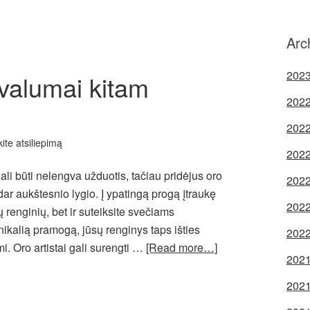
Arc
2023
valumai kitam
2022
2022
kite atsiliepimą
2022
gali būti nelengva užduotis, tačiau pridėjus oro
2022
ar aukštesnio lygio. Į ypatingą progą įtraukę
2022
ų renginių, bet ir suteiksite svečiams
ikalią pramogą, jūsų renginys taps išties
2022
mi. Oro artistai gali surengti …
[Read more…]
2021
2021