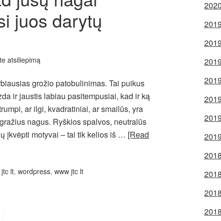
2020
rsi juos darytų
2019
2019
ite atsiliepimą
2019
2019
rbiausias grožio patobulinimas. Tai puikus
da ir jaustis labiau pasitempusiai, kad ir ką
2019
mpi, ar ilgi, kvadratiniai, ar smailūs, yra
2019
gražius nagus. Ryškios spalvos, neutralūs
ų įkvėpti motyvai – tai tik kelios iš …
[Read
2019
2018
:
jtc lt
,
wordpress
,
www jtc lt
2018
2018
2018